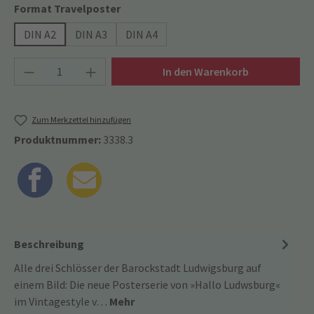
auswählen
Format Travelposter
DIN A2
DIN A3
DIN A4
Produkt Anzahl: Gib den gewünschten Wert ein
In den Warenkorb
Zum Merkzettel hinzufügen
Produktnummer:
3338.3
Beschreibung
Alle drei Schlösser der Barockstadt Ludwigsburg auf
einem Bild: Die neue Posterserie von »Hallo Ludwsburg«
im Vintagestyle v…
Mehr