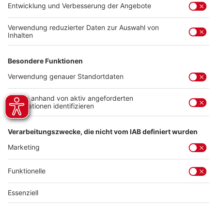
Kenntnis genommen und die
AGB
gelesen und bin
mit ihnen einverstanden.
Die mit einem Stern (*) markierten Felder sind
Pflichtfelder.
Abschicken
Service-Hotline
Kontakt
Impressum
AGB
Datenschutz
Widerrufsbelehrung