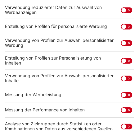
Betreff
*
Kommentar
*
Diese Seite ist durch reCAPTCHA geschützt und es
gelten die
Datenschutzrichtlinie
und
Nutzungsbedingungen
.
Datenschutz
Ich habe die
Datenschutzbestimmungen
zur