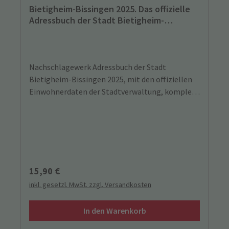
Bietigheim-Bissingen 2025. Das offizielle
Adressbuch der Stadt Bietigheim-
Bissingen.
Nachschlagewerk Adressbuch der Stadt
Bietigheim-Bissingen 2025, mit den offiziellen
Einwohnerdaten der Stadtverwaltung, komplett
überarbeitet und aktualisiert, sortiert nach
Straßen und Einwohnern. Mit zahlreichen
aktuellen Informationen der Stadt, Verzeichnis
der Firmen und Einwohner.
Regulärer Preis:
15,90 €
inkl. gesetzl. MwSt. zzgl. Versandkosten
In den Warenkorb