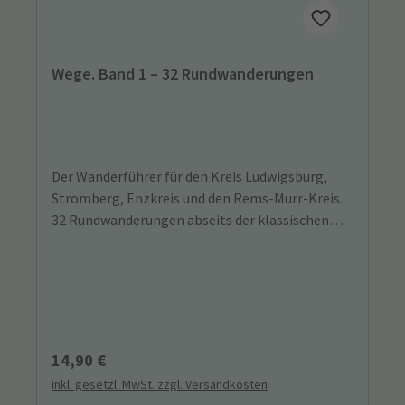
Wege. Band 1 – 32 Rundwanderungen
Der Wanderführer für den Kreis Ludwigsburg,
Stromberg, Enzkreis und den Rems-Murr-Kreis.
32 Rundwanderungen abseits der klassischen
Wandergebiete, die sich auch für Kinder und
Senioren eignen.
Regulärer Preis:
14,90 €
inkl. gesetzl. MwSt. zzgl. Versandkosten