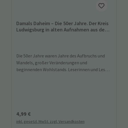
Damals Daheim – Die 50er Jahre. Der Kreis
Ludwigsburg in alten Aufnahmen aus den
Jahren 1950-1959
Die 50er Jahre waren Jahre des Aufbruchs und
Wandels, großer Veränderungen und
beginnenden Wohlstands. Leserinnen und Leser
der Ludwigsburger Kreiszeitung schickten
zahlreiche private Fotos zum Gelingen dieses
Bandes ein, von denen die besten ausgewählt
wurden.
Regulärer Preis:
4,99 €
inkl. gesetzl. MwSt. zzgl. Versandkosten