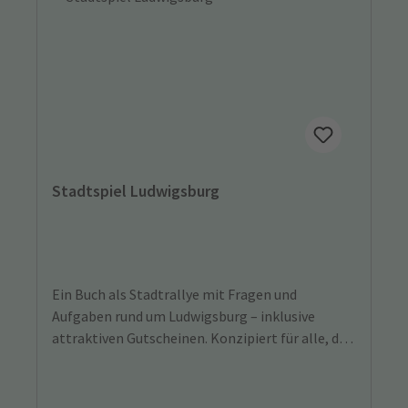
Stadtspiel Ludwigsburg
Ein Buch als Stadtrallye mit Fragen und
Aufgaben rund um Ludwigsburg – inklusive
attraktiven Gutscheinen. Konzipiert für alle, die
auf kurzweiligem Wege die Historie und
Atmosphäre einer Stadt selbst entdecken und
erleben wollen. 24 interessante Orte im