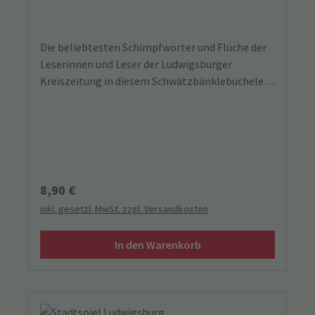
Die beliebtesten Schimpfwörter und Flüche der
Leserinnen und Leser der Ludwigsburger
Kreiszeitung in diesem Schwätzbänklebüchelein
zusammengefasst und kommentiert.
Regulärer Preis:
8,90 €
inkl. gesetzl. MwSt. zzgl. Versandkosten
In den Warenkorb