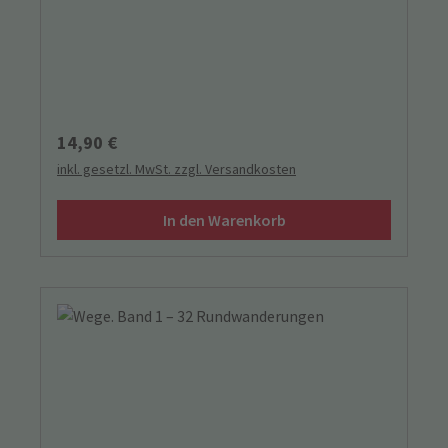
Rundwanderungen abseits der klassischen
Wandergebiete, die sich auch für Kinder und
Senioren eignen.
Regulärer Preis:
14,90 €
inkl. gesetzl. MwSt. zzgl. Versandkosten
In den Warenkorb