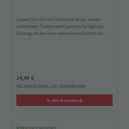
Lassen Sie sich von Christoph Seipp, einem
erfahrenen Trainer und Experten für digitale
Bildung, an die Hand nehmen und Schritt für
Schritt in die digitale Welt begleiten.
Regulärer Preis:
24,95 €
inkl. gesetzl. MwSt. zzgl. Versandkosten
In den Warenkorb