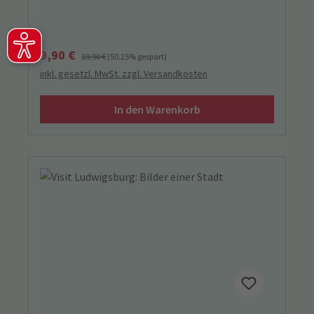
Verkaufspreis:
Regulärer Preis:
9,90 €
19,90 €
(50.25% gespart)
inkl. gesetzl. MwSt. zzgl. Versandkosten
In den Warenkorb