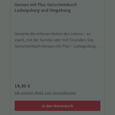
Genuss mit Plus Gutscheinbuch
Ludwigsburg und Umgebung
Genieße die schönen Seiten des Lebens – zu
zweit, mit der Familie oder mit Freunden. Das
Gutscheinbuch Genuss mit Plus – Ludwigsburg
und Umgebung 2026 inspiriert dich zu
kulinarischen und erlebnisreichen Entdeckungen
in deiner Region – von besonderen
Restaurantbesuchen über gemütliche Café-
Auszeiten bis hin zu spannenden
Freizeitaktivitäten und Wellness-Angeboten.
Regulärer Preis:
19,95 €
Mit über 220 Gutscheinen auf 308 Seiten bietet
inkl. gesetzl. MwSt. zzgl. Versandkosten
die Ausgabe 2026 noch mehr Vielfalt und
Inspiration für Genießer und Entdecker.
In den Warenkorb