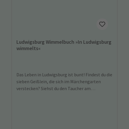
Ludwigsburg Wimmelbuch »In Ludwigsburg
wimmelts«
Das Leben in Ludwigsburg ist bunt! Findest du die
sieben Geißlein, die sich im Märchengarten
verstecken? Siehst du den Taucher am
Monrepos? Welche Filmszene wird auf dem
Akademiehof gedreht? Und was macht die
Schlange Lui auf dem Weihnachtsmarkt? Finde
es heraus! Über 30 echte Ludwigsburger:innen
und fünf Erfindungen aus der Region gibt es im