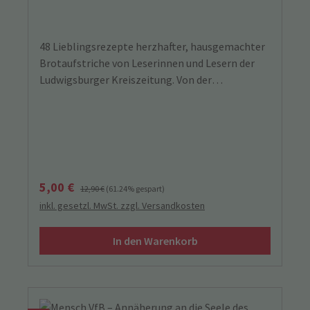
48 Lieblingsrezepte herzhafter, hausgemachter
Brotaufstriche von Leserinnen und Lesern der
Ludwigsburger Kreiszeitung. Von der
Auberginencreme bis zum Zucchini-Chutney
präsentiert dieses farbige Kochbuch einfache
und raffinierte Rezepte von Brotaufstrichen.
Verkaufspreis:
Regulärer Preis:
5,00 €
12,90 €
(61.24% gespart)
inkl. gesetzl. MwSt. zzgl. Versandkosten
In den Warenkorb