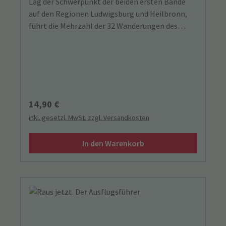
Lag der Schwerpunkt der beiden ersten Bände
auf den Regionen Ludwigsburg und Heilbronn,
führt die Mehrzahl der 32 Wanderungen des
aktuellen Bandes in die Region Stuttgart und
Umgebung mit seinen architektonischen
Highlights, historischen Plätzen und Stäffele,
Tälern, Höhenwegen und grandiosen Aussichten.
Für historisch, kulturell und heimatkundlich
Interessierte geht es vorbei an Burgen,
Regulärer Preis:
14,90 €
Schlössern, Museen, alten Städtchen und
inkl. gesetzl. MwSt. zzgl. Versandkosten
Dörfern.
In den Warenkorb