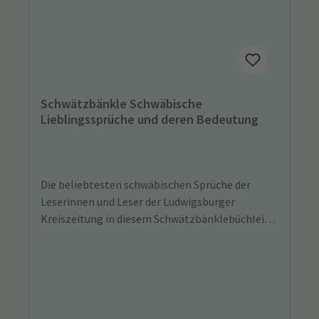
Schwätzbänkle Schwäbische
Lieblingssprüche und deren Bedeutung
Die beliebtesten schwäbischen Sprüche der
Leserinnen und Leser der Ludwigsburger
Kreiszeitung in diesem Schwätzbänklebüchlein
zusammengefasst und kommentiert. So
erschließen sich dem Nichtschwaben, aber auch
dem ein oder anderen Schwaben, Sinn und
Unsinn dieser Begriffe.