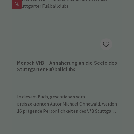
Rabatt
%
Mensch VfB – Annäherung an die Seele des
Stuttgarter Fußballclubs
In diesem Buch, geschrieben vom
preisgekrönten Autor Michael Ohnewald, werden
16 prägende Persönlichkeiten des VfB Stuttgart
porträtiert. Darunter Karl Allgöwer, Mario
Gomez und viele mehr.