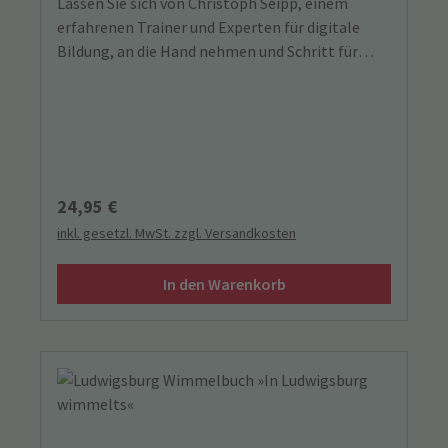
Lassen Sie sich von Christoph Seipp, einem
erfahrenen Trainer und Experten für digitale
Bildung, an die Hand nehmen und Schritt für
Schritt in die digitale Welt begleiten.
Regulärer Preis:
24,95 €
inkl. gesetzl. MwSt. zzgl. Versandkosten
In den Warenkorb