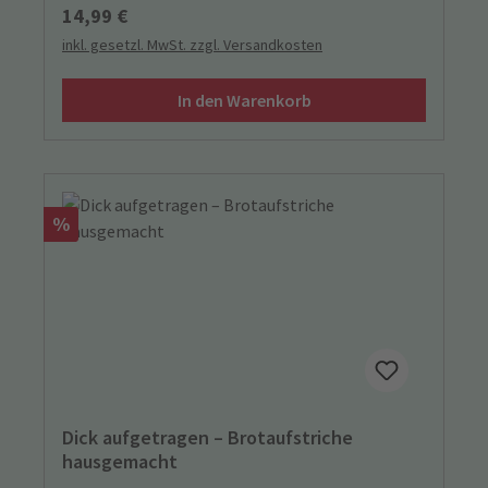
Buch zu entdecken. Inklusive neun
Regulärer Preis:
14,99 €
wiederkehrende Figuren, die sich auf jeder Seite
inkl. gesetzl. MwSt. zzgl. Versandkosten
verstecken.
In den Warenkorb
Rabatt
%
Dick aufgetragen – Brotaufstriche
hausgemacht