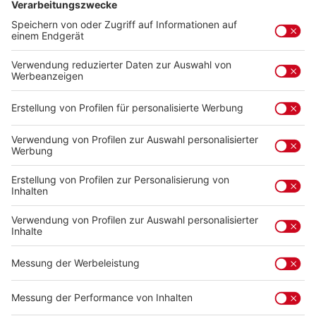
Wege. Band 2 – 32 Rundwanderungen
Der zweite Band des Wanderführers für den
Kreis Ludwigsburg, das Heilbronner Land,
Stromberg, Kraichgau, Hohenlohe und