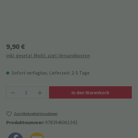
9,90 €
inkl. gesetzl. MwSt. zzgl. Versandkosten
Sofort verfügbar, Lieferzeit: 2-5 Tage
Produkt Anzahl: Gib den gewünschten Wert ein
In den Warenkorb
Zum Merkzettel hinzufügen
Produktnummer:
9783946061342