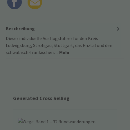
Beschreibung
Dieser individuelle Ausflugsführer für den Kreis
Ludwigsburg, Strohgäu, Stuttgart, das Enztal und den
schwäbisch-fränkischen…
Mehr
Produktgalerie überspringen
Generated Cross Selling