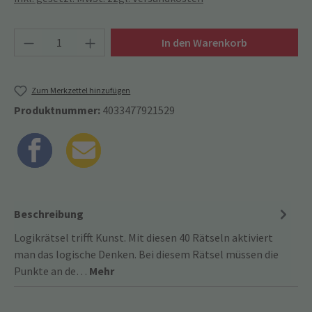
Produkt Anzahl: Gib den gewünschten Wert ein
In den Warenkorb
Zum Merkzettel hinzufügen
Produktnummer:
4033477921529
Beschreibung
Logikrätsel trifft Kunst. Mit diesen 40 Rätseln aktiviert
man das logische Denken. Bei diesem Rätsel müssen die
Punkte an de…
Mehr