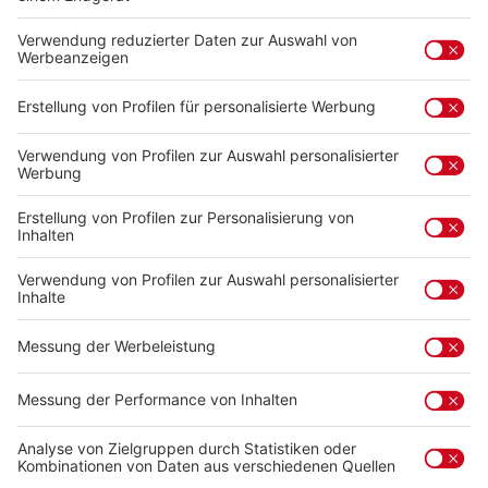
Life is better at the beach - Logikrätsel
mit abwischbarem Stift
Logikrätsel mit ganz besonderes Beach-Vibes.
40 Logikrätsel in sommerlichem Look –
perfekt für alle, die gerne kombinieren und
dabei entspannt bleiben möchten. Die
abwischbaren Karten lassen sich immer wieder
neu lösen, egal ob am Strand, im Garten oder