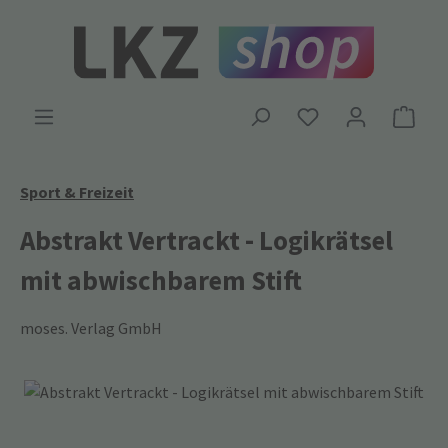
Zum Hauptinhalt springen
Ware
Sport & Freizeit
Abstrakt Vertrackt - Logikrätsel
mit abwischbarem Stift
moses. Verlag GmbH
Bildergalerie überspringen