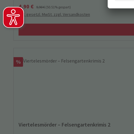
Verkaufspreis:
Regulärer Preis:
4,90 €
9,90 €
(50.51% gespart)
inkl. gesetzl. MwSt. zzgl. Versandkosten
Rabatt
%
Viertelesmörder – Felsengartenkrimis 2