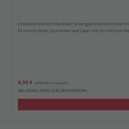
In seinem zweiten Band der Felsengartenkrimis präsent
Er nimmt seine Leserinnen und Leser mit ins mittlere Ne
Verkaufspreis:
Regulärer Preis:
4,90 €
9,90 €
(50.51% gespart)
inkl. gesetzl. MwSt. zzgl. Versandkosten