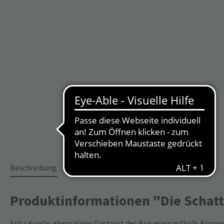
Beschreibung
Produktinformationen "Die Scha
Fritz Kurrle, ehemaliger Gastwirt des Brauereigasthofs Körner