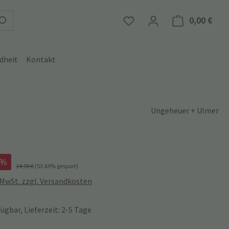
0,00 €
Ware
dheit
Kontakt
Ungeheuer + Ulmer
%
14,90 €
(53.69% gespart)
. MwSt. zzgl. Versandkosten
ügbar, Lieferzeit: 2-5 Tage