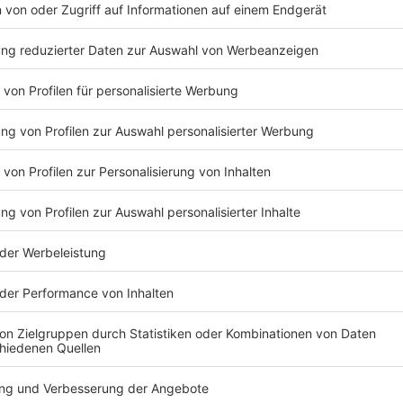
rt Dieter Schedy wieder schaurig-schöne Kurzgeschichten, allesam
 realen Kulisse rund um Besigheim, stellvertretend für das ganze U
In den Warenkorb