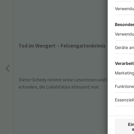
Tod im Wengert – Felsengartenkrimis
Dieter Schedy nimmt seine Leserinnen und Leser in fünf 
erfunden, die Lokalitäten allesamt real.