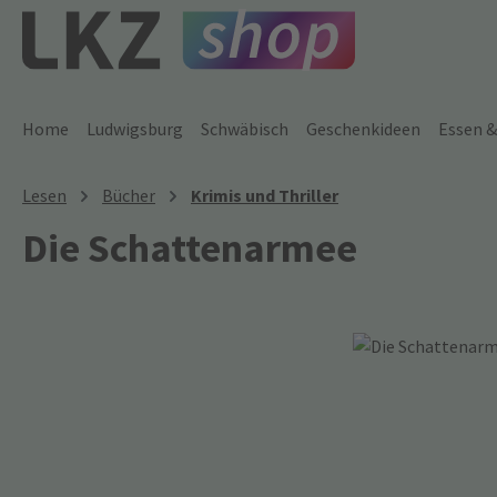
 Hauptinhalt springen
Zur Suche springen
Zur Hauptnavigation springen
Home
Ludwigsburg
Schwäbisch
Geschenkideen
Essen &
Lesen
Bücher
Krimis und Thriller
Die Schattenarmee
Bildergalerie überspringen