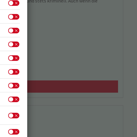
t weinselig und stets kriminell. Auch wenn die
nterland.