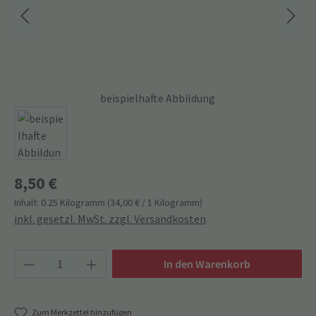
beispielhafte Abbildung
8,50 €
Inhalt:
0.25 Kilogramm
(34,00 € / 1 Kilogramm)
inkl. gesetzl. MwSt. zzgl. Versandkosten
Produkt Anzahl: Gib den gewünschten Wert ein
In den Warenkorb
Zum Merkzettel hinzufügen