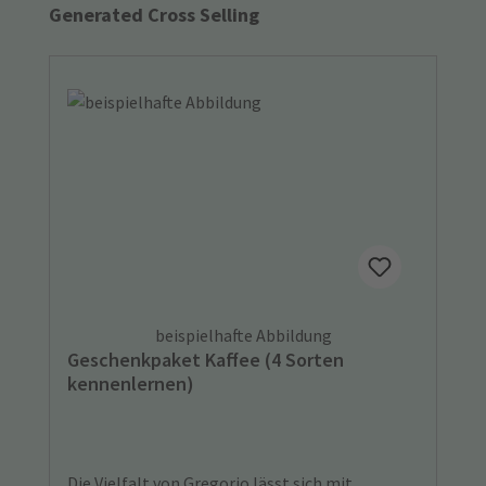
Produktgalerie überspringen
Generated Cross Selling
beispielhafte Abbildung
Geschenkpaket Kaffee (4 Sorten
kennenlernen)
Die Vielfalt von Gregorio lässt sich mit