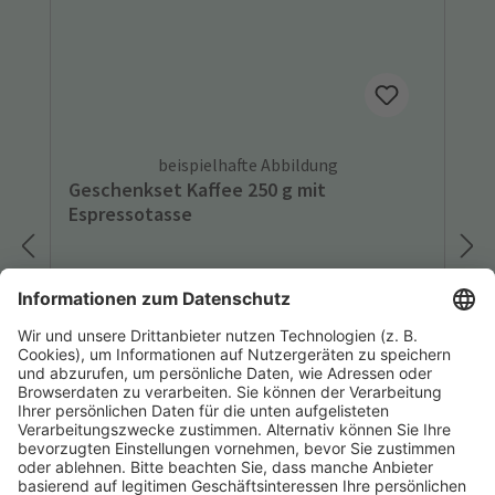
beispielhafte Abbildung
Geschenkset Kaffee 250 g mit
Espressotasse
Geschenkset mit passender Espressotasse
ideal für echte Kaffeeliebhaber. Die
ausgewogene Mischung aus 70 % Arabica
(Brasilien, Honduras, Kolumbien, Mexiko) und
30 % Robusta (Indien, Uganda) begeistert mit
einem vollmundigen Aroma und feinen
Nuancen.