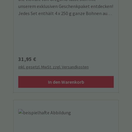
unserem exklusiven Geschenkpaket entdecken!
Jedes Set enthält 4 x 250 g ganze Bohnen aus
ausgewählten Regionen – perfekt, um die
unterschiedlichen Aromen des erstklassigen
Kaffees zu genießen. Ob als Geschenk für
Kaffeeliebhaber oder zum eigenen Probieren:
Erleben Sie erstklassigen Kaffeegenuss für
unvergessliche Genussmomente.
Regulärer Preis:
31,95 €
inkl. gesetzl. MwSt. zzgl. Versandkosten
In den Warenkorb