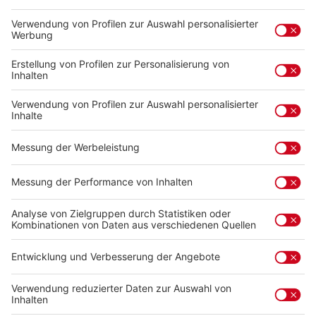
Anhänge
Annahmestellen :
Hier öffnen
Beschreibung
Mit dem Ludwigsburg-Gutschein verschenken Sie Freude,
Auswahl und ein Stück Stadtgefühl. Ob Genuss, Shopping
oder besondere…
Mehr
Service-Hotline