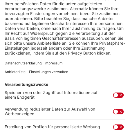
50,00 €
inkl. gesetzl. MwSt. zzgl. Versandkosten
auswähle
Gutscheinwert Ludwigsburg-Geschenkgutschein
20 €
50 €
Zum Merkzettel hinzufügen
Produktnummer:
3533.2