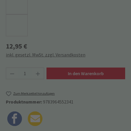
12,95 €
inkl. gesetzl. MwSt. zzgl. Versandkosten
Produkt Anzahl: Gib den gewünschten Wert ein
In den Warenkorb
Zum Merkzettel hinzufügen
Produktnummer:
9783964552341