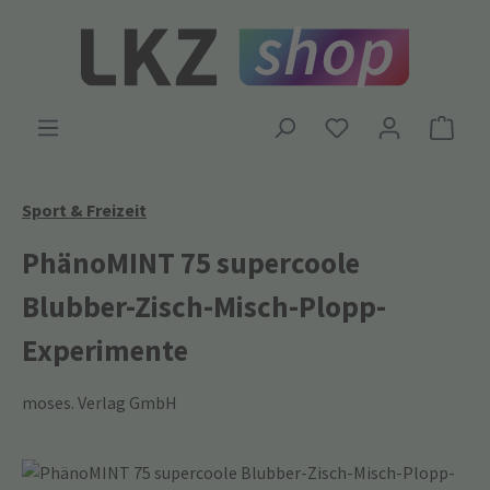
Zum Hauptinhalt springen
Ware
Sport & Freizeit
PhänoMINT 75 supercoole
Blubber-Zisch-Misch-Plopp-
Experimente
moses. Verlag GmbH
Bildergalerie überspringen