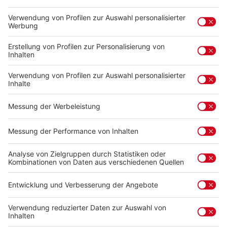
Zum Merkzettel hinzufügen
Produktnummer:
3385.1
Beschreibung
Kunstvoll bedrucktes Mundart-Poster mit schwäbischen
Lieblingsbegriffen von Leserinnen und Lesern der
Ludwigsburger Kreiszei…
Mehr
Service-Hotline