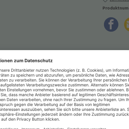
Produktnum
ebe ist nur ein Wort ...""
nerung mit der Up-Card. Diese großformatige Postkarte kann durch