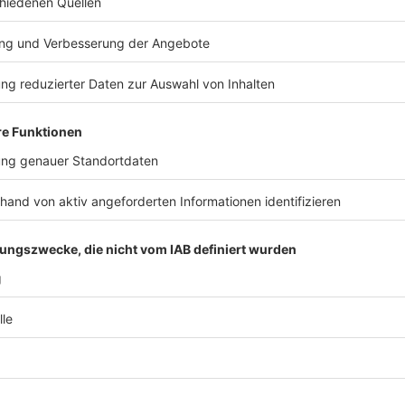
n Erinnerung mit der Up-Card. Diese großformatige Postkarte kann