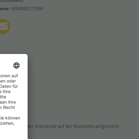
mer:
4250809177298
 Ausklappen der Stanzteile auf der Rückseite aufgestellt