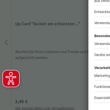
Up-Card "Du bist am schönsten ..."
Machen Sie Ihren Liebsten eine Freude und bleiben Sie i
aufgestellt werden.
Regulärer Preis:
3,95 €
inkl. gesetzl. MwSt. zzgl. Versandkosten