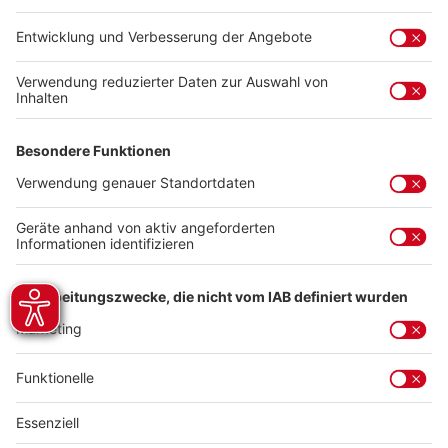
Beschreibung
Meldet euch jetzt mit eurem E-Jugendteam an und seid
dabei! 24 Teams aus der Region treten als
Nationalmannschaften gegenein…
Mehr
Service-Hotline
Kontakt
Impressum
AGB
Datenschutz
Widerrufsbelehrung