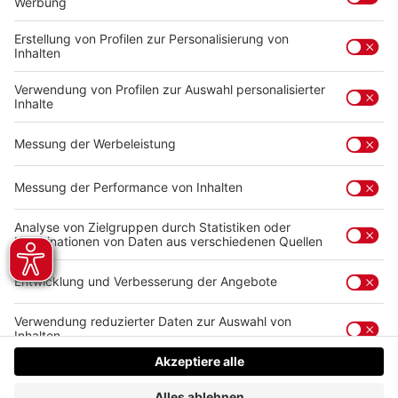
In den Warenkorb
Service-Hotline
Kontakt
Impressum
AGB
Datenschutz
Widerrufsbelehrung
Alle Preise inkl. gesetzl. Mehrwertsteuer zzgl.
Versandkosten
und ggf. Nachnahmegebühren, wenn nicht
anders angegeben.